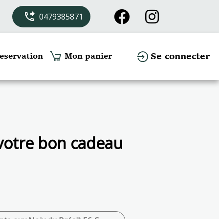
phone_forwarded
0479385871
Se connecter
eservation
Mon panier
 votre bon cadeau