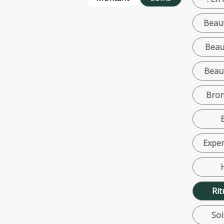
Beau
Beau
Beau
Bron
Exper
Rit
Soi