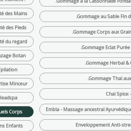
.Gommage à la Cassonnade Fondant
té des Mains
.Gommage au Sable Fin d
té des Pieds
.Gommage Corps aux Grain
té du regard
.Gommage Eclat Purée 
zage Botan
.Gommage Herbal & C
Epilation
.Gommage Thaï aux 
tise Minceur
Chaï Spice:
Headspa
Embla - Massage ancestral Ayurvédiqu
uels Corps
Enveloppement Anti-stress
ns Enfants