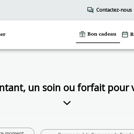
forum
Contactez-nous
Bon cadeau
er
R
tant, un soin ou forfait pour
 ce moment .