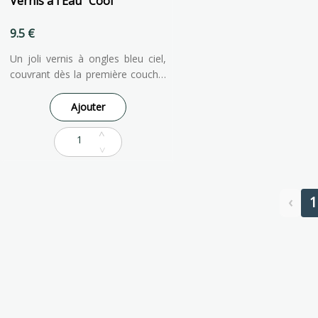
Vernis à l'Eau "Cool"
9.5 €
Un joli vernis à ongles bleu ciel,
couvrant dès la première couche.
Sa couleur discrète et toute
douce se marie a merveille avec
Ajouter
notre vernis Perle, à utiliser en
top coat. Résultat : des ongles qui
rappellent la neige d'hiver
scintillante 🩵 Présenté dans un
joli étui aux couleurs de la
marque et accompagné d'une
‹
1
adorable planche de tatouages à
l'encre de soja.