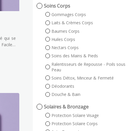
Soins Corps
Gommages Corps
Laits & Crèmes Corps
Baumes Corps
sé qui se
Huiles Corps
 Facile à
Nectars Corps
r, notre
Soins des Mains & Pieds
ants est
rédients
Ralentisseurs de Repousse - Poils sous
Peau
r qu'ils
grands !
Soins Détox, Minceur & Fermeté
Déodorants
Douche & Bain
Solaires & Bronzage
Protection Solaire Visage
Protection Solaire Corps