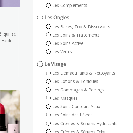
Les Compléments
Les Ongles
Les Bases, Top & Dissolvants
é qui se
Les Soins & Traitements
 Facile à
Les Soins Active
r, notre
Les Vernis
ants est
rédients
Le Visage
r qu'ils
Les Démaquillants & Nettoyants
grands !
Les Lotions & Toniques
Les Gommages & Peelings
Les Masques
Les Soins Contours Yeux
Les Soins des Lèvres
Les Crèmes & Sérums Hydratants
Les Crèmes & Sérums Eclat