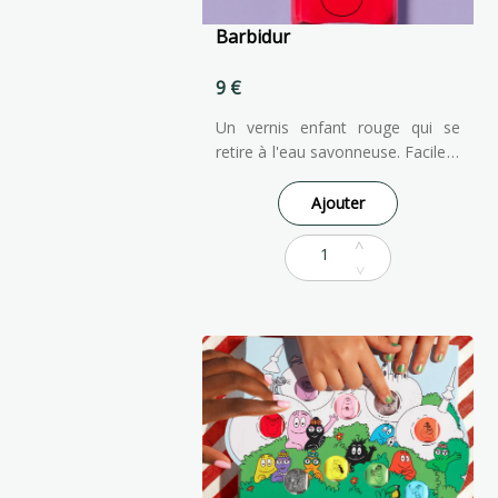
Barbidur
9 €
Un vernis enfant rouge qui se
retire à l'eau savonneuse. Facile à
appliquer et à enlever, notre
vernis à ongles pour enfants est
Ajouter
formulé à partir d'ingrédients
d'origine naturelle pour qu'ils
puissent faire comme les grands !