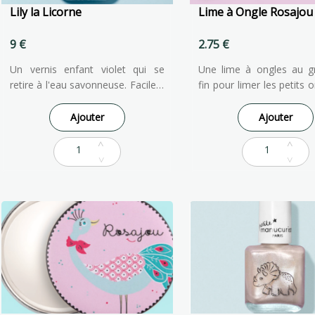
Lily la Licorne
Lime à Ongle Rosajou
9 €
2.75 €
Un vernis enfant violet qui se
Une lime à ongles au gr
retire à l'eau savonneuse. Facile à
fin pour limer les petits 
appliquer et à enlever, notre
douceur. Idéal pour rép
vernis à ongles pour enfants est
gestes de maman av
Ajouter
Ajouter
formulé à partir d'ingrédients
mettre son ver
d'origine naturelle pour qu'ils
ongles...comme une grand
puissent faire comme les grands !