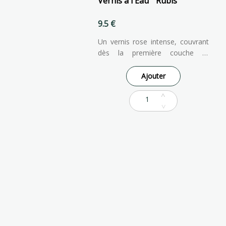
Vernis à l'Eau " Rubis"
9.5 €
Un vernis rose intense, couvrant
dès la première couche et
rehaussé de nacres argentées.
Résultat : de jolis ongles couleur
Ajouter
grenadine légèrement nacrés et
délicatement parfumés. Cette
nouvelle version est présentée
dans joli étui aux couleurs de la
marque et accompagnée d'une
adorable planche de tatouages à
l'encre de soja. Pour être au top
de la coquetterie, associez ce
vernis au rouge à lèvres Rubis 💕