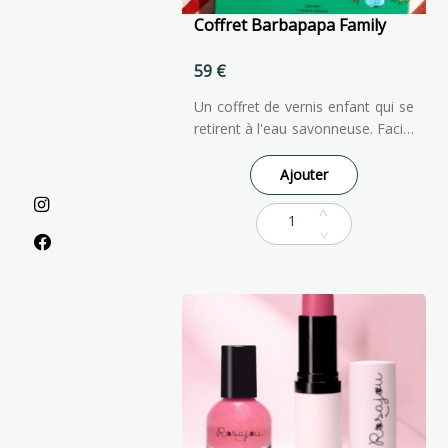
Coffret Barbapapa Family
59 €
Un coffret de vernis enfant qui se
retirent à l'eau savonneuse. Facile
à appliquer et à enlever, notre
vernis à ongles pour enfants est
Ajouter
formulé à partir d'ingrédients
d'origine naturelle pour qu'ils
puissent faire comme les grands !