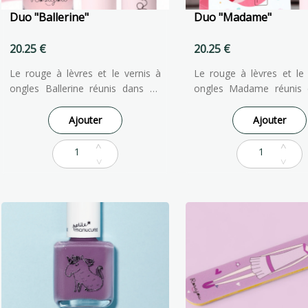
Duo "Ballerine"
Duo "Madame"
20.25 €
20.25 €
Le rouge à lèvres et le vernis à
Le rouge à lèvres et le 
ongles Ballerine réunis dans un
ongles Madame réunis 
super coffret. Pour associer ses
super coffret. Pour de
lèvres à son vernis : le must du
subtilement colorées et 
Ajouter
Ajouter
chic !
à ses ongles !