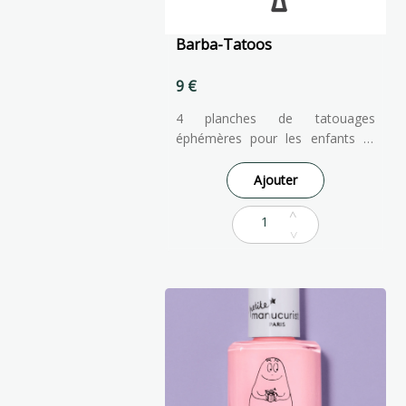
Barba-Tatoos
9 €
4 planches de tatouages
éphémères pour les enfants et
pour les grands ! Nés de la
rencontre entre nos vernis et
Ajouter
Barbapapa, voici les Barba-
tattoos, une collection de tattoos
colorés à poser sur la peau.