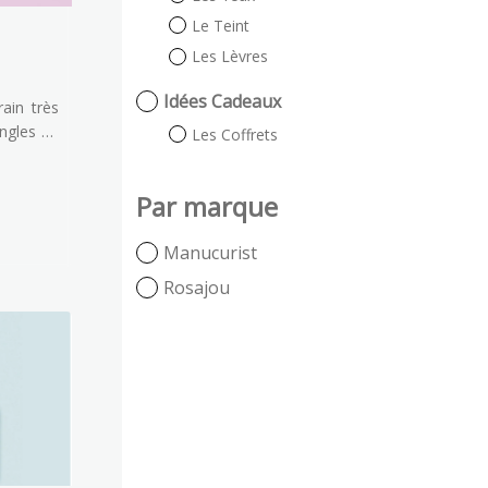
Le Teint
Les Lèvres
Idées Cadeaux
ain très
ongles en
Les Coffrets
éter les
ant de
Par marque
nis à
e !
Manucurist
Rosajou