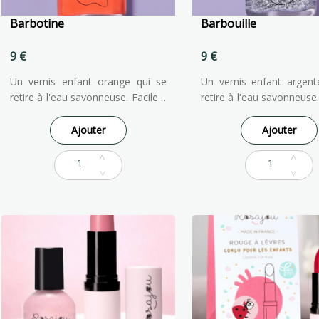
Barbotine
Barbouille
9 €
9 €
Un vernis enfant orange qui se
Un vernis enfant argent
retire à l'eau savonneuse. Facile à
retire à l'eau savonneuse.
appliquer et à enlever, notre
appliquer et à enleve
vernis à ongles pour enfants est
vernis à ongles pour enf
Ajouter
Ajouter
formulé à partir d'ingrédients
formulé à partir d'ing
d'origine naturelle pour qu'ils
d'origine naturelle pou
puissent faire comme les grands !
puissent faire comme les 