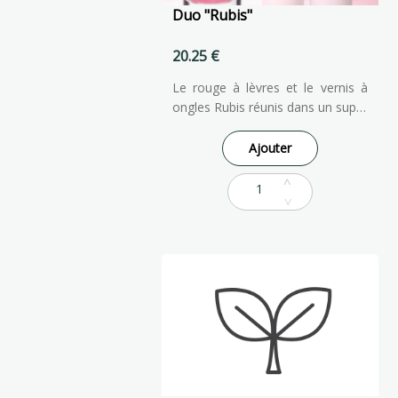
Duo "Rubis"
20.25 €
Le rouge à lèvres et le vernis à
ongles Rubis réunis dans un super
coffret. Pour des lèvres colorées
et assorties à ses ongles : quoi de
Ajouter
plus chic !