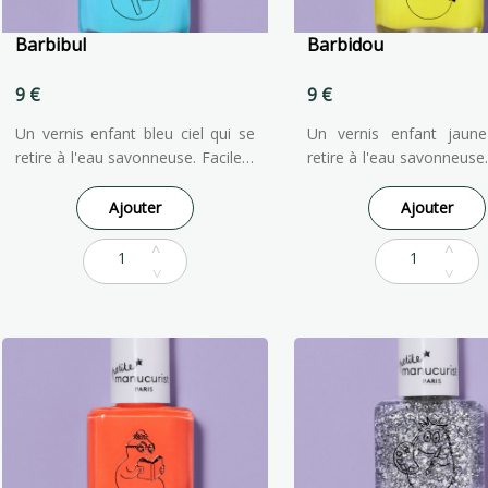
Barbibul
Barbidou
9 €
9 €
Un vernis enfant bleu ciel qui se
Un vernis enfant jaun
retire à l'eau savonneuse. Facile à
retire à l'eau savonneuse.
appliquer et à enlever, notre
appliquer et à enleve
vernis à ongles pour enfants est
vernis à ongles pour enf
Ajouter
Ajouter
formulé à partir d'ingrédients
formulé à partir d'ing
d'origine naturelle pour qu'ils
d'origine naturelle pou
puissent faire comme les grands !
puissent faire comme les 