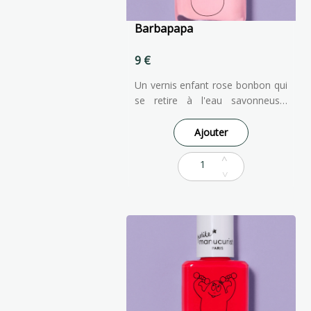
Barbapapa
9 €
Un vernis enfant rose bonbon qui
se retire à l'eau savonneuse.
Facile à appliquer et à enlever,
notre vernis à ongles pour
Ajouter
enfants est formulé à partir
d'ingrédients d'origine naturelle
pour qu'ils puissent faire comme
les grands !