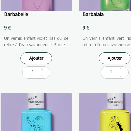
Barbabelle
Barbalala
9 €
9 €
Un vernis enfant violet lilas qui se
Un vernis enfant vert iri
retire à l'eau savonneuse. Facile à
retire à l'eau savonneuse.
appliquer et à enlever, notre
appliquer et à enleve
vernis à ongles pour enfants est
vernis à ongles pour enf
Ajouter
Ajouter
formulé à partir d'ingrédients
formulé à partir d'ing
d'origine naturelle pour qu'ils
d'origine naturelle pou
puissent faire comme les grands !
puissent faire comme les 