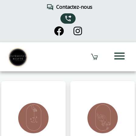
forum
Contactez-nous
phone_forwarded
menu