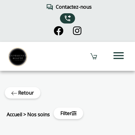
forum
Contactez-nous
phone_forwarded
menu
Retour
Filter
Accueil
>
Nos soins