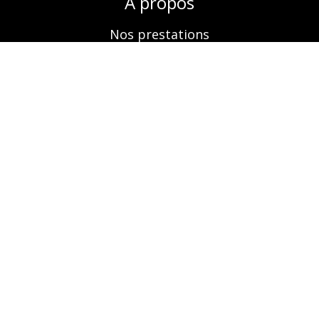
A propos
Nos prestations
Boutique
Réservation
Contactez-nous
Retrouvez-nous aussi sur
Informations Légales