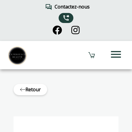
forum
Contactez-nous
phone_forwarded
menu
Retour