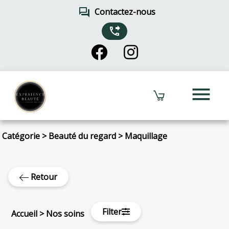
forum
Contactez-nous
phone_forwarded
menu
Catégorie
>
Beauté du regard
>
Maquillage
Retour
Filter
Accueil
>
Nos soins