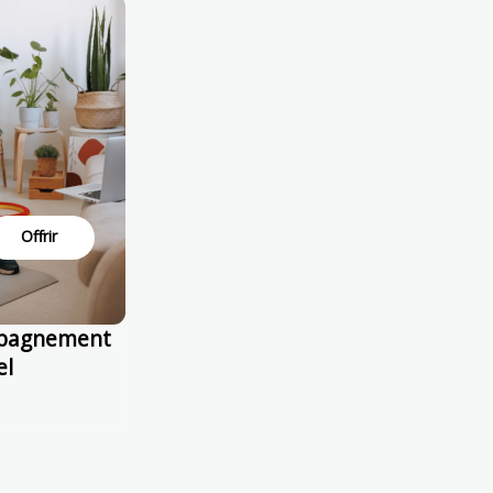
Offrir
mpagnement
el