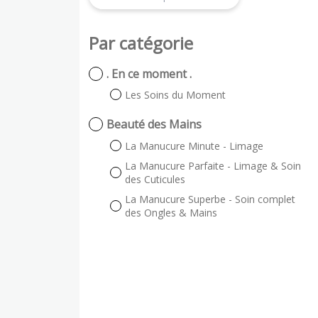
Par catégorie
. En ce moment .
Les Soins du Moment
Beauté des Mains
La Manucure Minute - Limage
La Manucure Parfaite - Limage & Soin
des Cuticules
La Manucure Superbe - Soin complet
des Ongles & Mains
La Manucure Exceptionnelle - Soin
Complet & Gants de Paraffine
Les Plus Plus
Pose d'ongles avec rallongement
Beauté des Pieds