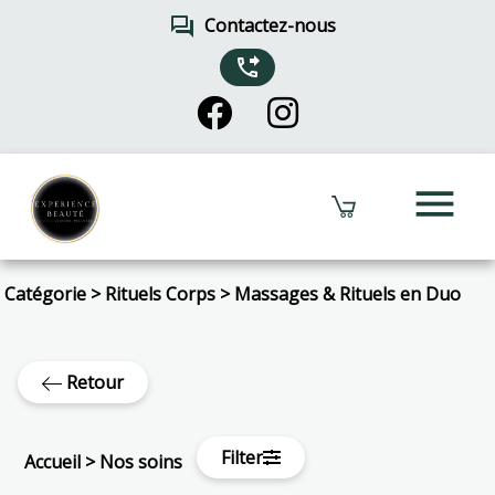
forum
Contactez-nous
phone_forwarded
menu
Catégorie
>
Rituels Corps
>
Massages & Rituels en Duo
Retour
Filter
Accueil
>
Nos soins