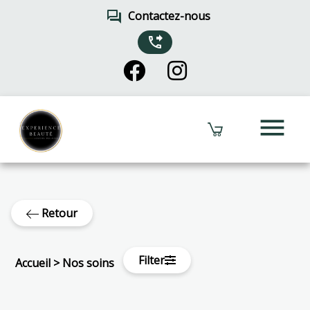
forum
Contactez-nous
phone_forwarded
menu
Retour
Filter
Accueil
>
Nos soins