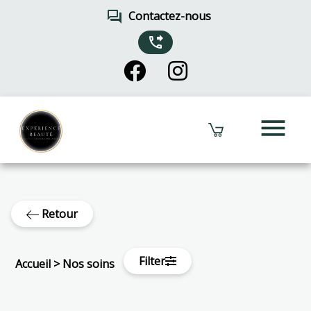
forum
Contactez-nous
phone_forwarded
menu
Retour
Filter
Accueil
>
Nos soins