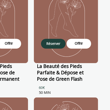
Offrir
Offrir
Réserver
Pieds
La Beauté des Pieds
pose de
Parfaite & Dépose et
ermanent
Pose de Green Flash
60€
50 MIN