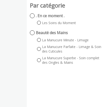
Par catégorie
. En ce moment .
Les Soins du Moment
Beauté des Mains
La Manucure Minute - Limage
La Manucure Parfaite - Limage & Soin
des Cuticules
La Manucure Superbe - Soin complet
des Ongles & Mains
La Manucure Exceptionnelle - Soin
Complet & Gants de Paraffine
Les Plus Plus
Pose d'ongles avec rallongement
Beauté des Pieds
La Beauté des Pieds Minute - Limage