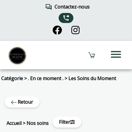
forum
Contactez-nous
phone_forwarded
menu
Catégorie
>
. En ce moment .
>
Les Soins du Moment
Retour
Filter
Accueil
>
Nos soins