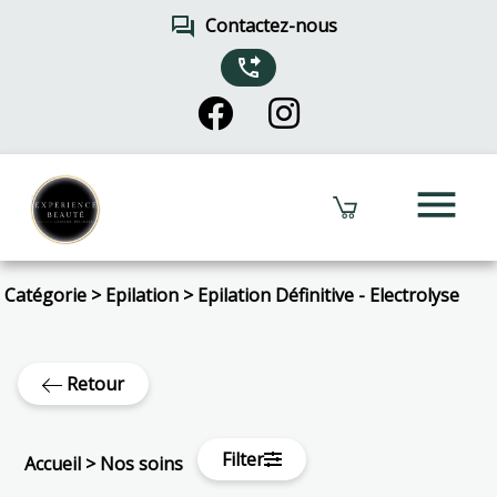
forum
Contactez-nous
phone_forwarded
menu
Catégorie
>
Epilation
>
Epilation Définitive - Electrolyse
Retour
Filter
Accueil
>
Nos soins