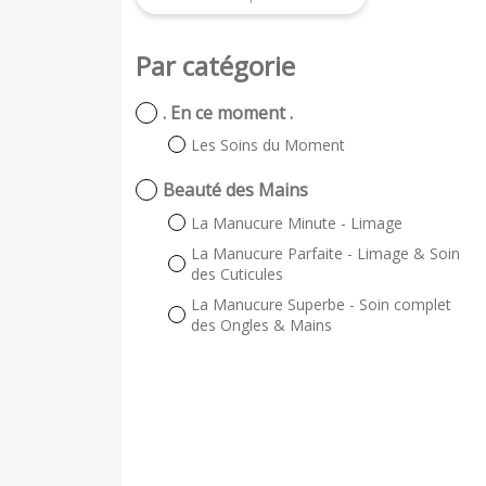
Par catégorie
. En ce moment .
Les Soins du Moment
Beauté des Mains
La Manucure Minute - Limage
La Manucure Parfaite - Limage & Soin
des Cuticules
La Manucure Superbe - Soin complet
des Ongles & Mains
La Manucure Exceptionnelle - Soin
Complet & Gants de Paraffine
Les Plus Plus
Pose d'ongles avec rallongement
Beauté des Pieds