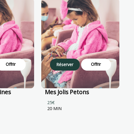
Offrir
Offrir
Réserver
ines
Mes Jolis Petons
25€
20 MIN