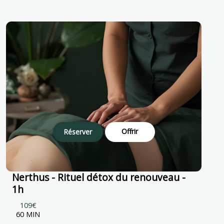
Offrir
Réserver
Nerthus - Rituel détox du renouveau -
1h
109€
60 MIN